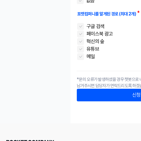
없음
포켓컴퍼니를 알게된 경로 (최대 2개)
구글 검색
페이스북 광고
혁신의 숲
유튜브
메일
*문의 오류가 발생하셨을 경우 챗봇으로
남겨주시면
담당자가 연락드리도록 하겠
신청